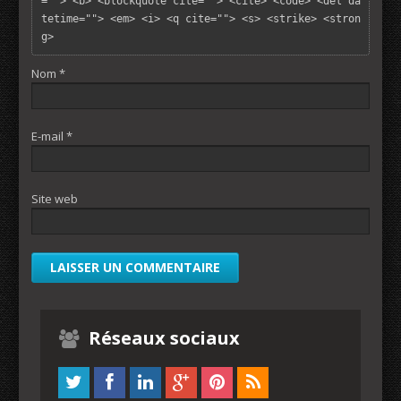
=""> <b> <blockquote cite=""> <cite> <code> <del da
tetime=""> <em> <i> <q cite=""> <s> <strike> <stron
g> 
Nom
*
E-mail
*
Site web
Réseaux sociaux