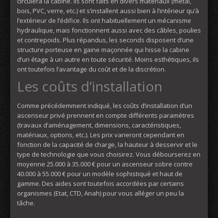
circulera la cabine. Ils sont faits en divers matériaux (métal,
bois, PVC, verre, etc.) et s’installent aussi bien à l’intérieur qu’à
l’extérieur de l’édifice. Ils ont habituellement un mécanisme
hydraulique, mais fonctionnent aussi avec des câbles, poulies
et contrepoids. Plus répandus, les seconds disposent d’une
structure porteuse en gaine maçonnée qui hisse la cabine
d’un étage à un autre en toute sécurité. Moins esthétiques, ils
ont toutefois l’avantage du coût et de la discrétion.
Les coûts d’installation
Comme précédemment indiqué, les coûts d’installation d’un
ascenseur privé prennent en compte différents paramètres
(travaux d’aménagement, dimensions, caractéristiques,
matériaux, options, etc.). Les prix varieront cependant en
fonction de la capacité de charge, la hauteur à desservir et le
type de technologie que vous choisirez. Vous débourserez en
moyenne 25.000 à 35.000 € pour un ascenseur sobre contre
40.000 à 55.000 € pour un modèle sophistiqué et haut de
gamme. Des aides sont toutefois accordées par certains
organismes (Etat, CTD, Anah) pour vous alléger un peu la
tâche.