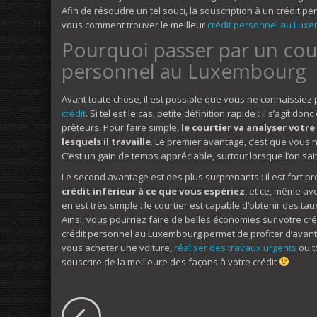
Afin de résoudre un tel souci, la souscription à un crédit p
vous comment trouver le meilleur
crédit personnel au Lux
Pourquoi passer par un cour
personnel au Luxembourg
Avant toute chose, il est possible que vous ne connaissiez p
crédit
. Si tel est le cas, petite définition rapide : il s’agit 
prêteurs. Pour faire simple,
le courtier va analyser votre
lesquels il travaille
. Le premier avantage, c’est que vous n’
C’est un gain de temps appréciable, surtout lorsque l’on sai
Le second avantage est des plus surprenants : il est fort 
crédit inférieur à ce que vous espériez
, et ce, même av
en est très simple : le courtier est capable d’obtenir des t
Ainsi, vous pourriez faire de belles économies sur votre créd
crédit personnel au Luxembourg permet de profiter d’avanta
vous acheter une voiture,
réaliser des travaux urgents
ou t
souscrire de la meilleure des façons à votre crédit