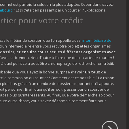
ersonnel est parfois la solution la plus adaptée. Cependant, savez-
embourg
? Et si c’était en passant par un courtier ? Explications.
tier pour votre crédit
as le métier de courtier, que l’on appelle aussi
intermédiaire de
donc d’un intermédiaire entre vous (et votre projet) et les organismes
 dossier, et ensuite courtiser les différents organismes avec
avez strictement rien d’autre à faire que de contacter le courtier !
t à quel point cela peut être chronophage de rechercher un crédit.
probable que vous ayez la bonne surprise
d’avoir un taux de
ec la commission du courtier ! Comment est-ce possible ? La raison
aux plus bas grâce à un nombre de dossiers important qu’il apporte.
it personnel. Bref, quoi qu’il en soit, passer par un courtier de
ges plus qu’intéressants. Au final, que votre démarche soit pour
oute autre chose, vous savez désormais comment faire pour