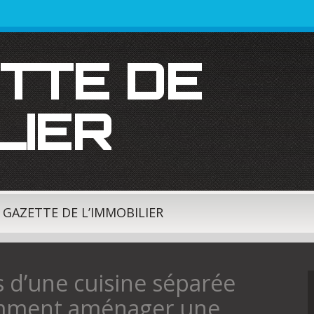
LIER
A GAZETTE DE L’IMMOBILIER
s d’une cuisine séparée
omment aménager une