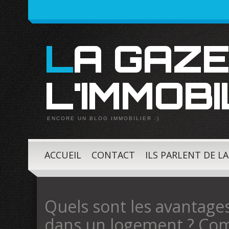
LA GAZETTE DE
L'IMMOBI
ENCORE UN BLOG IMMOBILIER :)
ACCUEIL
CONTACT
ILS PARLENT DE L
Quels sont les avantage
dans un logement ? C