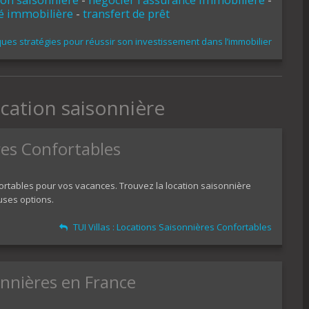
ion saisonnière
-
négocier l'assurance immobilière
-
té immobilière
-
transfert de prêt
ues stratégies pour réussir son investissement dans l’immobilier
cation saisonnière
ères Confortables
fortables pour vos vacances. Trouvez la location saisonnière
uses options.
TUI Villas : Locations Saisonnières Confortables
onnières en France