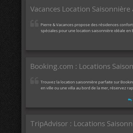
Vacances Location Saisonnière 
Pierre & Vacances propose des résidences conforta
spéciales pour une location saisonnière idéale en
Booking.com : Locations Saiso
Trouvez la location saisonnière parfaite sur Booki
en ville ou une villa au bord de la mer, réservez ra
TripAdvisor : Locations Saisonn