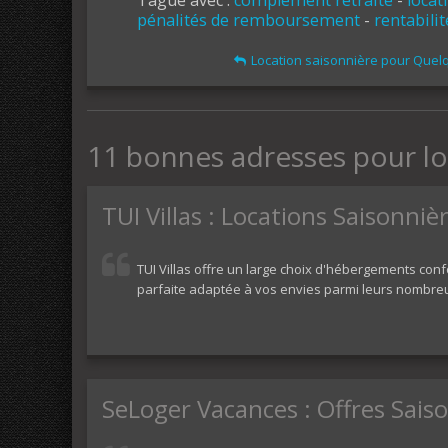
Tagué avec :
complément retraite
-
locat
pénalités de remboursement
-
rentabili
Location saisonnière pour Quelq
11 bonnes adresses pour lo
TUI Villas : Locations Saisonni
TUI Villas offre un large choix d'hébergements con
parfaite adaptée à vos envies parmi leurs nombre
SeLoger Vacances : Offres Sais