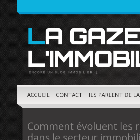
LA GAZETTE DE
L'IMMOBI
ENCORE UN BLOG IMMOBILIER :)
ACCUEIL
CONTACT
ILS PARLENT DE L
Comment évoluent les r
dans le secteur immobili