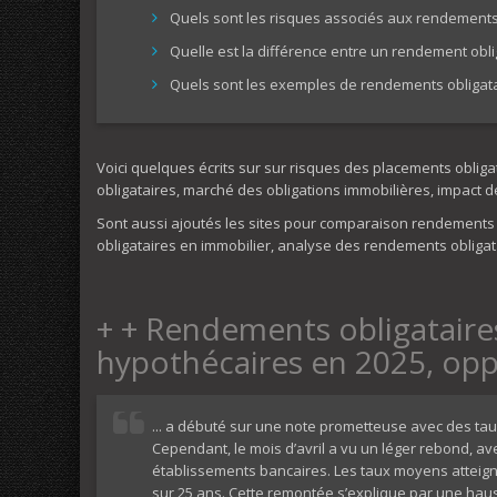
Quels sont les risques associés aux rendements 
Quelle est la différence entre un rendement obli
Quels sont les exemples de rendements obligatai
Voici quelques écrits sur sur risques des placements obliga
obligataires, marché des obligations immobilières, impact 
Sont aussi ajoutés les sites pour comparaison rendements o
obligataires en immobilier, analyse des rendements obligat
+ + Rendements obligataires 
hypothécaires en 2025, opp
... a débuté sur une note prometteuse avec des tau
Cependant, le mois d’avril a vu un léger rebond, a
établissements bancaires. Les taux moyens atteigne
sur 25 ans. Cette remontée s’explique par une ha