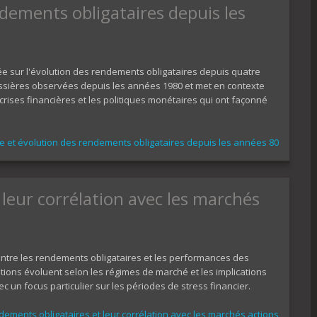
ndements obligataires depuis les
lée sur l'évolution des rendements obligataires depuis quatre
ssières observées depuis les années 1980 et met en contexte
ises financières et les politiques monétaires qui ont façonné
e et évolution des rendements obligataires depuis les années 80
leur corrélation avec les marchés
ntre les rendements obligataires et les performances des
tions évoluent selon les régimes de marché et les implications
ec un focus particulier sur les périodes de stress financier.
ements obligataires et leur corrélation avec les marchés actions