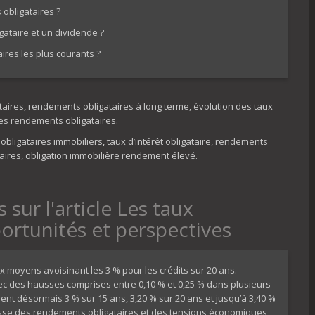
obligataires ?
gataire et un dividende ?
res les plus courants ?
taires, rendements obligataires à long terme, évolution des taux
des rendements obligataires.
bligataires immobiliers, taux d’intérêt obligataire, rendements
aires, obligation immobilière rendement élevé.
sur l'article Les taux
ortunités et perspectives
x moyens avoisinant les 3 % pour les crédits sur 20 ans.
vec des hausses comprises entre 0,10 % et 0,25 % dans plusieurs
nt désormais 3 % sur 15 ans, 3,20 % sur 20 ans et jusqu’à 3,40 %
usse des rendements obligataires et des tensions économiques