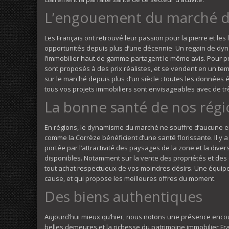
L’engouement du marché de
Les Français ont retrouvé leur passion pour la pierre et les
opportunités depuis plus d’une décennie. Un regain de dyn
l’immobilier haut de gamme partagent le même avis. Pour p
sont proposés à des prix réalistes, et se vendent en un te
sur le marché depuis plus d’un siècle : toutes les données
tous vos projets immobiliers sont envisageables avec de tr
La bonne santé de nos régi
En régions, le dynamisme du marché ne souffre d’aucune ent
comme la Corrèze bénéficient d’une santé florissante. Il y a
portée par l’attractivité des paysages de la zone et la div
disponibles. Notamment sur la vente des propriétés et des
tout achat respectueux de vos moindres désirs. Une équipe
cause, et qui propose les meilleures offres du moment.
Des biens authentiques
Aujourd’hui mieux qu’hier, nous notons une présence encou
belles demeures et la richesse du patrimoine immobilier F