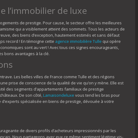
 l’immobilier de luxe
 logements de prestige. Pour cause, le secteur offre les meilleures
amisme qui a visiblement atteint des sommets. Tous les acteurs de
reuve, des biens d’exception, hautement estimés et sans défaut
mps record ! En témoigne cette
agence immobilière Tulle
qui opère
 économiques sont au vert ! Avec tous ces signes encourageants,
ès bons avantages à la clé.
ons
rave. Les belles villes de France comme Tulle et des régions
 une prise de conscience de la qualité de vie qu’on y mène. Elle est
ersité des segments d’appartements familiaux de prestige
 châteaux. De son côté,
Lamaisondeluxe
vous tend les bras pour
 d’experts spécialisée en biens de prestige, dévouée à votre
rageante de divers profils d’acheteurs impressionnés par les
rançais. Nous partageons avec eux ce même sentiment légitime vis-