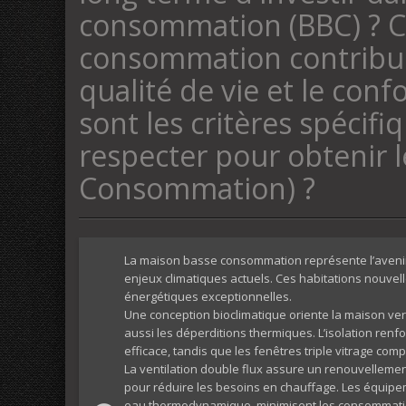
consommation (BBC) ? 
consommation contribue-
qualité de vie et le con
sont les critères spécif
respecter pour obtenir 
Consommation) ?
La maison basse consommation représente l’aveni
enjeux climatiques actuels. Ces habitations nouvell
énergétiques exceptionnelles.
Une conception bioclimatique oriente la maison vers
aussi les déperditions thermiques. L’isolation renf
efficace, tandis que les fenêtres triple vitrage com
La ventilation double flux assure un renouvellement 
pour réduire les besoins en chauffage. Les équip
eau thermodynamique, minimisent les consommati