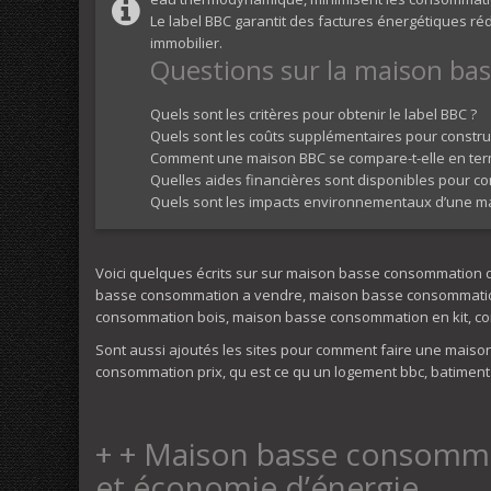
Le label BBC garantit des factures énergétiques réd
immobilier.
Questions sur la maison b
Quels sont les critères pour obtenir le label BBC ?
Quels sont les coûts supplémentaires pour constr
Comment une maison BBC se compare-t-elle en term
Quelles aides financières sont disponibles pour c
Quels sont les impacts environnementaux d’une m
Voici quelques écrits sur sur maison basse consommation 
basse consommation a vendre, maison basse consommation
consommation bois, maison basse consommation en kit, c
Sont aussi ajoutés les sites pour comment faire une mais
consommation prix, qu est ce qu un logement bbc, batime
+ + Maison basse consommat
et économie d’énergie