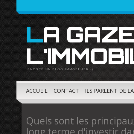
LA GAZETTE DE
L'IMMOBI
ENCORE UN BLOG IMMOBILIER :)
ACCUEIL
CONTACT
ILS PARLENT DE L
Quels sont les principau
long terme d'investir d