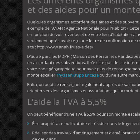
et des aides pour un monte
Quelques organismes accordent des aides et des subventio
exemple de l’ANAH ( Agence Nationale pour l’Habitat ). Cett
en fonction de vos revenus et de votre lieu d’habitation ai
seulement après avoir reçu une lettre de confirmation de cet
site : http://www.anah.fr/les-aides/
D’autre part, les MDPH ( Maison des Personnes Handicapées
en accordant des subventions. Il n’existe pas de site inter
votre zone géographique pour avoir plus de renseignements 
monte escalier
ThyssenKrupp Encasa
ou d’une autre marque
Enfin, on peut se renseigner également auprès de sa mutuel
orienter vers les organismes et associations qui accordent
L’aide la TVA à 5,5%
On peut bénéficier d’une TVA à 5,5% pour son monte escalier
Être propriétaire ou locataire et résider dans le logement
Réaliser des travaux d’aménagement et d’amélioration de
de deux ans.