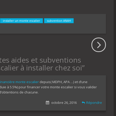
installer un monte escalier
subvention ANAH
tes aides et subventions
lier à installer chez soi
”
financière monte escalier
depuis( MDPH, APA …) et d’une
duie à 5.5%) pour financer votre monte escalier si vous valider
 d’obtentions de chacune.
octobre 26, 2016
Répondre