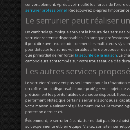
convenablement. Après avoir notifié les forces de l’ordre et
serrurier professionnel
. Redécouvrez ci-après l’importance 
Le serrurier peut réaliser 
Un cambriolage implique souvent la brisure des serrures ou d
serrurier restent indispensables. En tant que professionnel,
il peut dire avec exactitude comment les malfaiteurs s’y sont
pour détecter les zones vulnérables afin de proposer des sol
que primordial de renforcer
la sécurité de la maison
. Le c
cambrioleurs sont tombés sur votre trousseau de clés dura
Les autres services proposé
Le serrurier n’intervient pas seulement pour la réparation e
un coffre-fort, indispensable pour protéger vos objets de v
précisément les points faibles de chaque dispositif. Il peut 
performant. Notez que certains serruriers sont aussi capabl
votre maison. Réalisant régulièrement une veille technolog
protection dernier cri.
Évidemment, le serrurier à contacter ne doit pas être choisi a
soit expérimenté et bien équipé. Visitez son site internet p