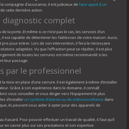
 la compagnie d’assurance, il est judicieux de
faire appel à un
de cette dernière action.
un diagnostic complet
e la porte. Et même si ce n’est pas le cas, les services d’un
 il est capable de déterminer les faiblesses de votre maison. Aussi,
 pris pour entrer. Lors de son intervention, il fera le nécessaire
utions adaptées. Vu que l’effraction peut se répéter, il est plus
hangement de toutes les serrures est même recommandé si les
nt leur passage.
s par le professionnel
t la mise en place d’une serrure. Il est également à même d’installer
aleur. Grâce à son expérience dans le domaine, il connaît
donc vous conseiller et vous diriger vers l’équipement le plus
es d’installer
un système d’alarme ou de vidéosurveillance
dans
ique, ils peuvent vous aider à opter pour des appareils de
u hasard. Pour pouvoir effectuer un travail de qualité, il faut qu’il
our en savoir plus sur ses prestations et son expertise.