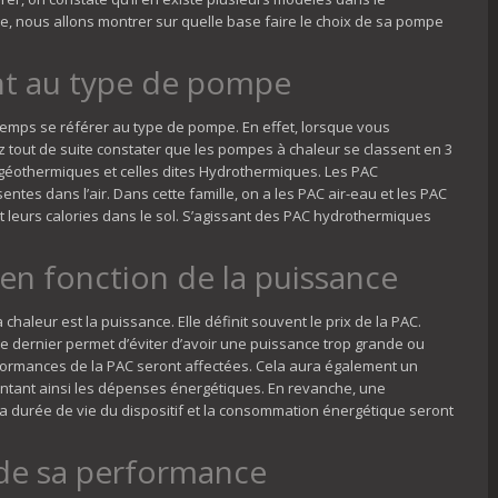
de, nous allons montrer sur quelle base faire le choix de sa pompe
ant au type de pompe
temps se référer au type de pompe. En effet, lorsque vous
z tout de suite constater que les pompes à chaleur se classent en 3
 géothermiques et celles dites Hydrothermiques. Les PAC
tes dans l’air. Dans cette famille, on a les PAC air-eau et les PAC
nt leurs calories dans le sol. S’agissant des PAC hydrothermiques
en fonction de la puissance
chaleur est la puissance. Elle définit souvent le prix de la PAC.
 dernier permet d’éviter d’avoir une puissance trop grande ou
erformances de la PAC seront affectées. Cela aura également un
ntant ainsi les dépenses énergétiques. En revanche, une
a durée de vie du dispositif et la consommation énergétique seront
 de sa performance